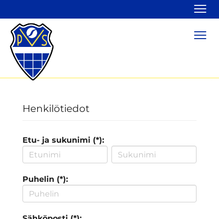
Navi
Navi
Henkilötiedot
Etu- ja sukunimi (*):
Puhelin (*):
Sähköposti (*):