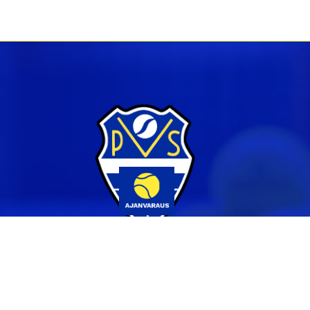
Yhteystiedot
044 231 2519
info@pvs.fi