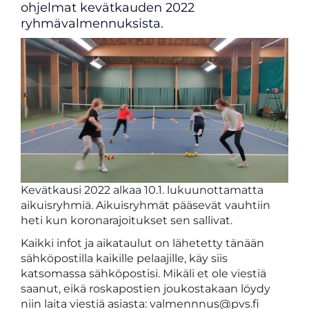
ohjelmat kevätkauden 2022
ryhmävalmennuksista.
Kevätkausi 2022 alkaa 10.1. lukuunottamatta
aikuisryhmiä. Aikuisryhmät pääsevät vauhtiin
heti kun koronarajoitukset sen sallivat.
Kaikki infot ja aikataulut on lähetetty tänään
sähköpostilla kaikille pelaajille, käy siis
katsomassa sähköpostisi. Mikäli et ole viestiä
saanut, eikä roskapostien joukostakaan löydy
niin laita viestiä asiasta: valmennnus@pvs.fi