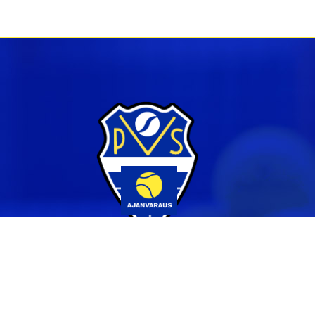
Yhteystiedot
044 231 2519
info@pvs.fi