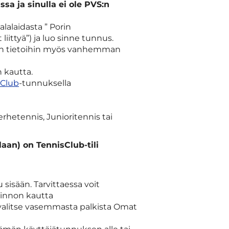
ssa ja sinulla ei ole PVS:n
lalaidasta ” Porin
liittyä”) ja luo sinne tunnus.
aajan tietoihin myös vanhemman
 kautta.
sClub
-tunnuksella
erhetennis, Junioritennis tai
laan) on TennisClub-tili
 sisään. Tarvittaessa voit
minnon kautta
 valitse vasemmasta palkista Omat