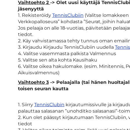
Vaihtoehto 2
-> Olet uusi käyttäjä TennisClubi
jäsenyyttä
1. Rekisteröidy
TennisClubiin
(Valitse lomakkeen a
Verkkopalloseura” kohdasta ”Seurat, joihin haluat 
Jos pelaaja on alle 18-vuotias, päivitetään pel
tiedot.
2. Käy vahvistamassa tehty tunnus oman emailin
3. Kirjaudu Kirjaudu TennisClubiin uudella
Tenni
4. Valitse vasemmasta palkista Valmennus
5. Valitse sen alta kohta Kausihaku
6. Valitse oikea hakulomake. (esim. Minitennis, P
Aikuisvalmennus)
Vaihtoehto 3
-> Pelaajalla (tai hänen huoltajal
toisen seuran kautta
1. Siirry
TennisClubin
kirjautumissivulle ja kirjaudu
palauttaa salasanan ”unohditko salasanasi”-toi
2. Kun olet päässyt kirjautumaan TennisClubiin,
tiedot