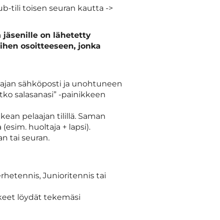
ub-tili toisen seuran kautta ->
 jäsenille on lähetetty
ihen osoitteeseen, jonka
aajan sähköposti ja unohtuneen
itko salasanasi” -painikkeen
kean pelaajan tilillä. Saman
(esim. huoltaja + lapsi).
n tai seuran.
rhetennis, Junioritennis tai
eet löydät tekemäsi