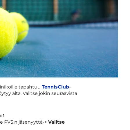
inikoille tapahtuu
TennisClub
-
tyy alta. Valitse jokin seuraavista
 1
ole PVS:n jäsenyyttä->
Valitse