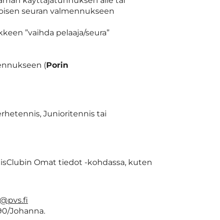
a tämän käyttäjätunnuksen alle tai
e toisen seuran valmennukseen
nikkeen ”vaihda pelaaja/seura”
mennukseen (
Porin
rhetennis, Junioritennis tai
isClubin Omat tiedot -kohdassa, kuten
o@pvs.fi
90/Johanna.