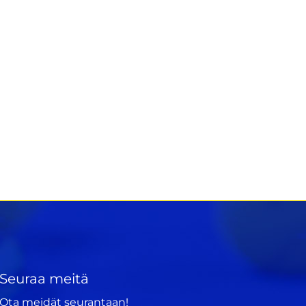
Seuraa meitä
Ota meidät seurantaan!