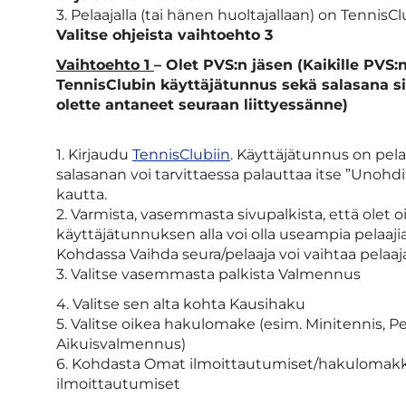
3. Pelaajalla (tai hänen huoltajallaan) on TennisCl
Valitse ohjeista vaihtoehto 3
Vaihtoehto 1
– Olet PVS:n jäsen (Kaikille PVS:n
TennisClubin käyttäjätunnus sekä salasana si
olette antaneet seuraan liittyessänne)
1. Kirjaudu
TennisClubiin
. Käyttäjätunnus on pel
salasanan voi tarvittaessa palauttaa itse ”Unohd
kautta.
2. Varmista, vasemmasta sivupalkista, että olet oi
käyttäjätunnuksen alla voi olla useampia pelaajia 
Kohdassa Vaihda seura/pelaaja voi vaihtaa pelaaja
3. Valitse vasemmasta palkista Valmennus
4. Valitse sen alta kohta Kausihaku
5. Valitse oikea hakulomake (esim. Minitennis, Pe
Aikuisvalmennus)
6. Kohdasta Omat ilmoittautumiset/hakulomakk
ilmoittautumiset