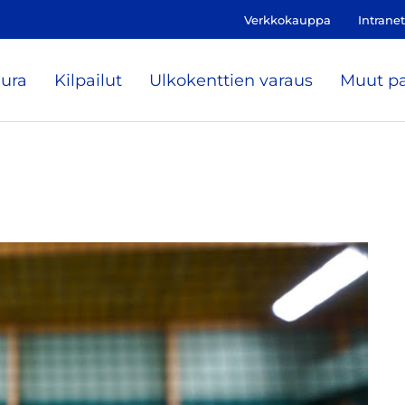
Verkkokauppa
Intranet
ura
Kilpailut
Ulkokenttien varaus
Muut pa