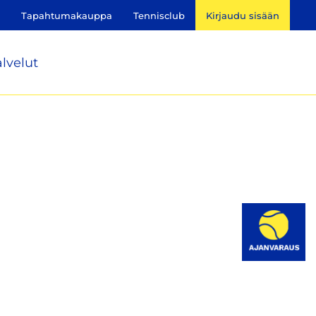
Tapahtumakauppa
Tennisclub
Kirjaudu sisään
lvelut