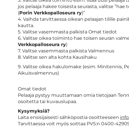
3. Valitse oikea toiminto esim. lisää uusi pelaaj
jos pelaaja hakee toisesta seurasta, valitse ”ha
(
Porin Verkkopalloseura ry
)”
4. Vaihda tarvittaessa oikean pelaajan tilille pai
kautta.
5. Valitse vasemmasta palkista Omat tiedot
6. Valitse oikea toiminto hae toisen seuran val
Verkkopalloseura ry
)
7. Valitse vasemmasta palkista Valmennus
8. Valitse sen alta kohta Kausihaku
9. Valitse oikea hakulomake (esim. Minitennis, Pe
Aikuisvalmennus)
Omat tiedot
Pelaaja pystyy muuttamaan omia tietojaan Tenn
osoitetta tai kuvauslupaa.
Kysymyksiä?
Laita ensisijaisesti sähköpostia osoitteeseen
inf
Tarvittaessa voit myös soittaa PVS:n 0400-4290