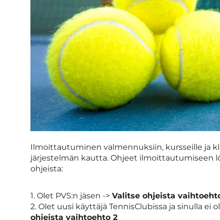
Ilmoittautuminen valmennuksiin, kursseille ja kl
järjestelmän kautta. Ohjeet ilmoittautumiseen löy
ohjeista:
1. Olet PVS:n jäsen ->
Valitse ohjeista vaihtoehto
2. Olet uusi käyttäjä TennisClubissa ja sinulla ei 
ohjeista vaihtoehto 2