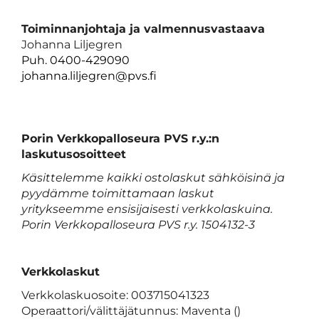
Toiminnanjohtaja ja valmennusvastaava
Johanna Liljegren
Puh. 0400-429090
johanna.liljegren@pvs.fi
​​​Porin Verkkopalloseura PVS r.y.:n
laskutusosoitteet
Käsittelemme kaikki ostolaskut sähköisinä ja
pyydämme toimittamaan laskut
yritykseemme ensisijaisesti verkkolaskuina.
Porin Verkkopalloseura PVS r.y. 1504132-3
Verkkolaskut
Verkkolaskuosoite: 003715041323
Operaattori/välittäjätunnus: Maventa ()