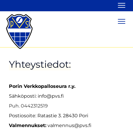
Navi
Navi
Yhteystiedot:
Porin Verkkopalloseura r.y.
Sähköposti: info@pvs.fi
Puh. 0442312519
Postiosoite: Ratastie 3. 28430 Pori
Valmennukset:
valmennus@pvs.fi