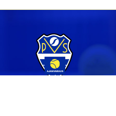
Yhteystiedot
044 231 2519
info@pvs.fi
Laajemmat yhteystiedot