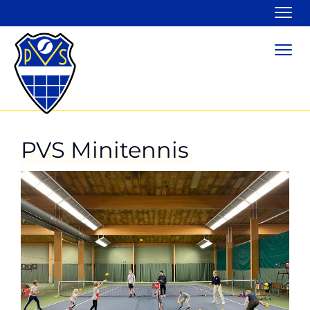
Navi
Navi
PVS Minitennis