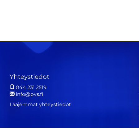
Yhteystiedot
044 231 2519
info@pvs.fi
Laajemmat yhteystiedot