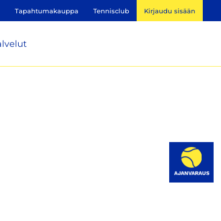
Tapahtumakauppa
Tennisclub
Kirjaudu sisään
lvelut