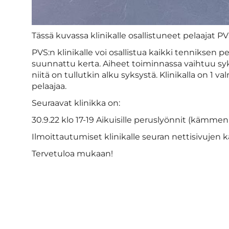
Tässä kuvassa klinikalle osallistuneet pelaajat P
PVS:n klinikalle voi osallistua kaikki tenniksen pe
suunnattu kerta. Aiheet toiminnassa vaihtuu syksy
niitä on tullutkin alku syksystä. Klinikalla on 1
pelaajaa.
Seuraavat klinikka on:
30.9.22 klo 17-19 Aikuisille peruslyönnit (kämmen 
Ilmoittautumiset klinikalle seuran nettisivujen ka
Tervetuloa mukaan!