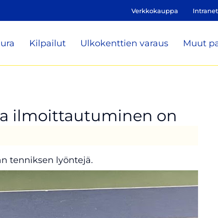
Verkkokauppa
Intranet
ura
Kilpailut
Ulkokenttien varaus
Muut pa
a ilmoittautuminen on
n tenniksen lyöntejä.