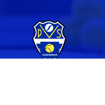
Yhteystiedot
044 231 2519
info@pvs.fi
Laajemmat yhteystiedot
Seuraa meitä