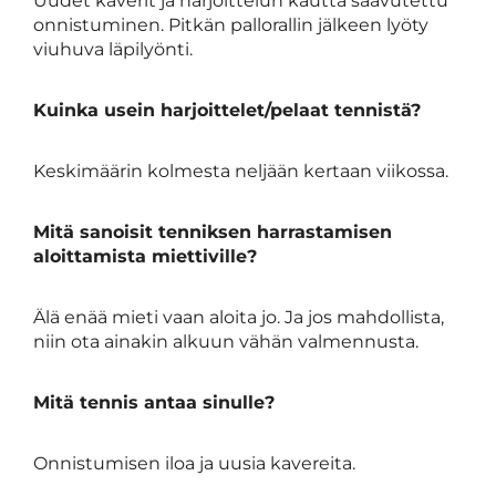
Uudet kaverit ja harjoittelun kautta saavutettu
onnistuminen. Pitkän pallorallin jälkeen lyöty
viuhuva läpilyönti.
Kuinka usein harjoittelet/pelaat tennistä?
Keskimäärin kolmesta neljään kertaan viikossa.
Mitä sanoisit tenniksen harrastamisen
aloittamista miettiville?
Älä enää mieti vaan aloita jo. Ja jos mahdollista,
niin ota ainakin alkuun vähän valmennusta.
Mitä tennis antaa sinulle?
Onnistumisen iloa ja uusia kavereita.