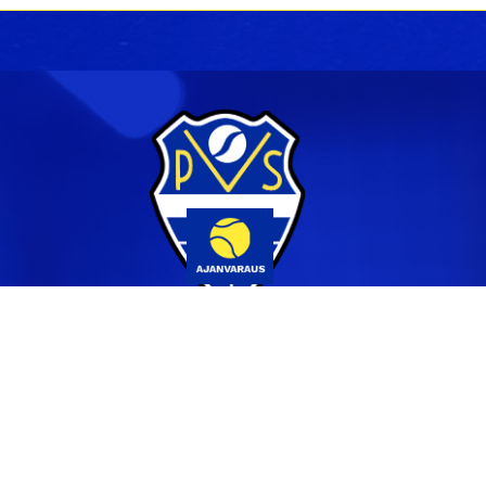
Yhteystiedot
044 231 2519
info@pvs.fi
Laajemmat yhteystiedot