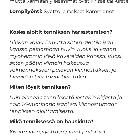
mutta varmaan yleisimmät ovat Krisse tai Kirste
Lempilyönti:
Syöttö ja raskaat kämmenet
Koska aloitit tenniksen harrastamisen?
Hiukan vajaa 3 vuotta sitten alettiin isän
kanssa pelaamaan huvin vuoksi ja vähän
myöhemmin vielä kavereiden kanssa. Vuosi
sitten päätin viimein hakeutua
valmennukseen palavan kiinnostuksen ja
hirveiden työntölyöntien takia.
Miten löysit tenniksen?
Luin pienenä tenniksestä jostakin kirjasta ja
noin 14-vuotiaana isäni sai kiinnostumaan
tenniksen aloittamisesta.
Mikä tenniksessä on hauskinta?
Kisaaminen, syöttö ja pitkät pallorallit.