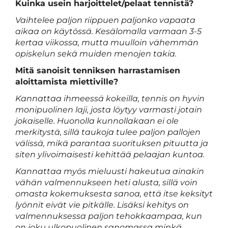
Kuinka usein harjoittelet/pelaat tennistä?
Vaihtelee paljon riippuen paljonko vapaata
aikaa on käytössä. Kesälomalla varmaan 3-5
kertaa viikossa, mutta muulloin vähemmän
opiskelun sekä muiden menojen takia.
Mitä sanoisit tenniksen harrastamisen
aloittamista miettiville?
Kannattaa ihmeessä kokeilla, tennis on hyvin
monipuolinen laji, josta löytyy varmasti jotain
jokaiselle. Huonolla kunnollakaan ei ole
merkitystä, sillä taukoja tulee paljon pallojen
välissä, mikä parantaa suorituksen pituutta ja
siten ylivoimaisesti kehittää pelaajan kuntoa.
Kannattaa myös mieluusti hakeutua ainakin
vähän valmennukseen heti alusta, sillä voin
omasta kokemuksesta sanoa, että itse keksityt
lyönnit eivät vie pitkälle. Lisäksi kehitys on
valmennuksessa paljon tehokkaampaa, kun
on joku ulkopuolinen sanomassa minkä