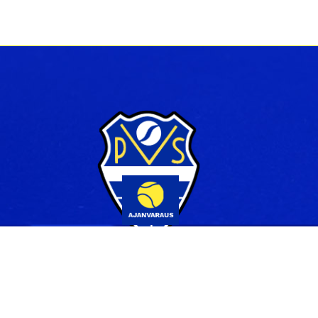
Yhteystiedot
044 231 2519
info@pvs.fi