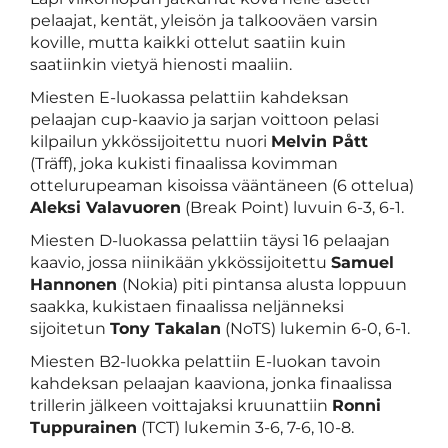
pelaajat, kentät, yleisön ja talkooväen varsin
koville, mutta kaikki ottelut saatiin kuin
saatiinkin vietyä hienosti maaliin.
Miesten E-luokassa pelattiin kahdeksan
pelaajan cup-kaavio ja sarjan voittoon pelasi
kilpailun ykkössijoitettu nuori
Melvin Pått
(Träff), joka kukisti finaalissa kovimman
ottelurupeaman kisoissa vääntäneen (6 ottelua)
Aleksi Valavuoren
(Break Point) luvuin 6-3, 6-1.
Miesten D-luokassa pelattiin täysi 16 pelaajan
kaavio, jossa niinikään ykkössijoitettu
Samuel
Hannonen
(Nokia) piti pintansa alusta loppuun
saakka, kukistaen finaalissa neljänneksi
sijoitetun
Tony Takalan
(NoTS) lukemin 6-0, 6-1.
Miesten B2-luokka pelattiin E-luokan tavoin
kahdeksan pelaajan kaaviona, jonka finaalissa
trillerin jälkeen voittajaksi kruunattiin
Ronni
Tuppurainen
(TCT) lukemin 3-6, 7-6, 10-8.