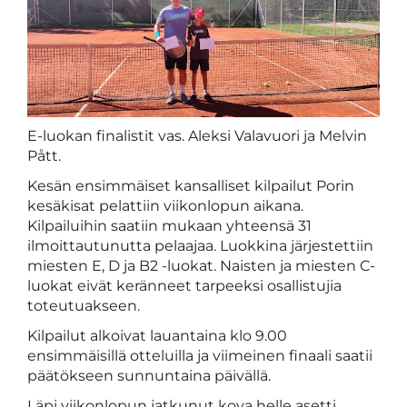
E-luokan finalistit vas. Aleksi Valavuori ja Melvin
Pått.
Kesän ensimmäiset kansalliset kilpailut Porin
kesäkisat pelattiin viikonlopun aikana.
Kilpailuihin saatiin mukaan yhteensä 31
ilmoittautunutta pelaajaa. Luokkina järjestettiin
miesten E, D ja B2 -luokat. Naisten ja miesten C-
luokat eivät keränneet tarpeeksi osallistujia
toteutuakseen.
Kilpailut alkoivat lauantaina klo 9.00
ensimmäisillä otteluilla ja viimeinen finaali saatii
päätökseen sunnuntaina päivällä.
Läpi viikonlopun jatkunut kova helle asetti