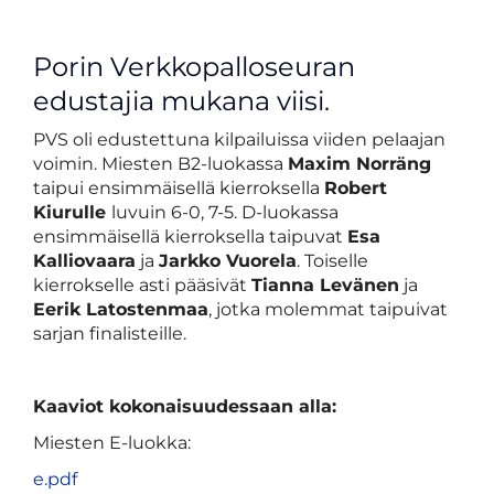
Porin Verkkopalloseuran
edustajia mukana viisi.
PVS oli edustettuna kilpailuissa viiden pelaajan
voimin. Miesten B2-luokassa
Maxim Norräng
taipui ensimmäisellä kierroksella
Robert
Kiurulle
luvuin 6-0, 7-5. D-luokassa
ensimmäisellä kierroksella taipuvat
Esa
Kalliovaara
ja
Jarkko Vuorela
. Toiselle
kierrokselle asti pääsivät
Tianna Levänen
ja
Eerik Latostenmaa
, jotka molemmat taipuivat
sarjan finalisteille.
Kaaviot kokonaisuudessaan alla:
Miesten E-luokka:
e.pdf