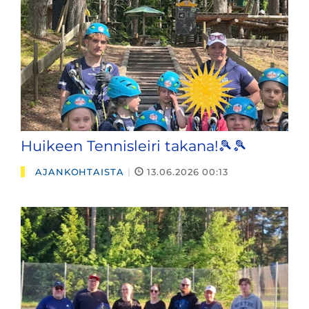
Huikeen Tennisleiri takana!🎾🎾
AJANKOHTAISTA
|
13.06.2026 00:13