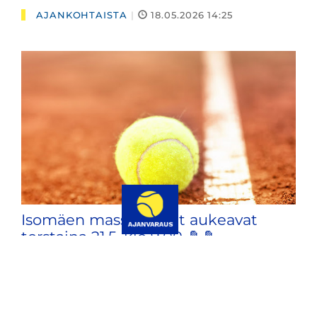
AJANKOHTAISTA
|
18.05.2026 14:25
Isomäen massakentät aukeavat
torstaina 21.5. klo 9.00 🎾🎾
AJANKOHTAISTA
|
18.05.2026 13:59