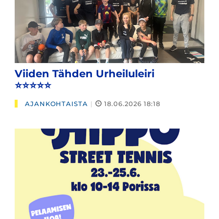
Viiden Tähden Urheiluleiri
​​​​​​​⭐️⭐️⭐️⭐️⭐️
AJANKOHTAISTA
|
18.06.2026 18:18