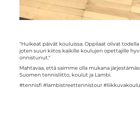
"Huikeat päivät kouluissa. Oppilaat olivat todella
joten suuri kiitos kaikille koulujen opettajille hyvi
onnistunut."
Mahtavaa, että saimme olla mukana järjestämässä 
Suomen tennisliitto, koulut ja Lambi.
#tennisfi #lambistreettennistour #liikkuvakoul