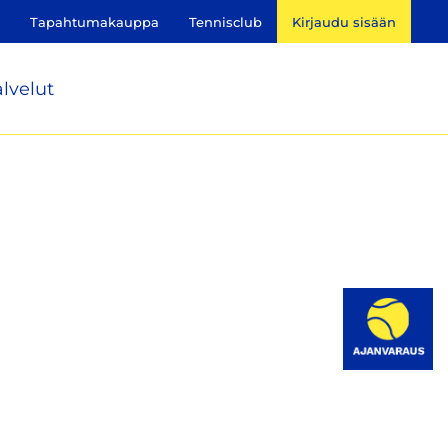
Tapahtumakauppa
Tennisclub
Kirjaudu sisään
lvelut