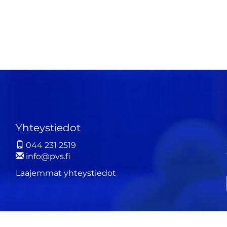
Yhteystiedot
044 231 2519
info@pvs.fi
Laajemmat yhteystiedot