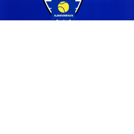
Yhteystiedot
044 231 2519
info@pvs.fi
Laajemmat yhteystiedot
Seuraa meitä
Ota meidät seurantaan!
Tilaa uutiskirje >>