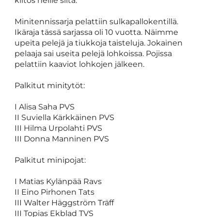
kiitos heille siitä.
Minitennissarja pelattiin sulkapallokentillä.
Ikäraja tässä sarjassa oli 10 vuotta. Näimme
upeita pelejä ja tiukkoja taisteluja. Jokainen
pelaaja sai useita pelejä lohkoissa. Pojissa
pelattiin kaaviot lohkojen jälkeen.
Palkitut minitytöt:
I Alisa Saha PVS
II Suviella Kärkkäinen PVS
III Hilma Urpolahti PVS
III Donna Manninen PVS
Palkitut minipojat:
I Matias Kylänpää Ravs
II Eino Pirhonen Tats
III Walter Häggström Träff
III Topias Ekblad TVS