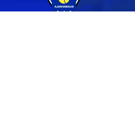
Yhteystiedot
044 231 2519
info@pvs.fi
Laajemmat yhteystiedot
Seuraa meitä
Ota meidät seurantaan!
Tilaa uutiskirje >>