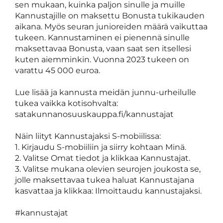
sen mukaan, kuinka paljon sinulle ja muille
Kannustajille on maksettu Bonusta tukikauden
aikana. Myös seuran junioreiden määrä vaikuttaa
tukeen. Kannustaminen ei pienennä sinulle
maksettavaa Bonusta, vaan saat sen itsellesi
kuten aiemminkin. Vuonna 2023 tukeen on
varattu 45 000 euroa.
Lue lisää ja kannusta meidän junnu-urheilulle
tukea vaikka kotisohvalta:
satakunnanosuuskauppa.fi/kannustajat
Näin liityt Kannustajaksi S-mobiilissa:
1. Kirjaudu S-mobiiliin ja siirry kohtaan Minä.
2. Valitse Omat tiedot ja klikkaa Kannustajat.
3. Valitse mukana olevien seurojen joukosta se,
jolle maksettavaa tukea haluat Kannustajana
kasvattaa ja klikkaa: Ilmoittaudu kannustajaksi.
#kannustajat