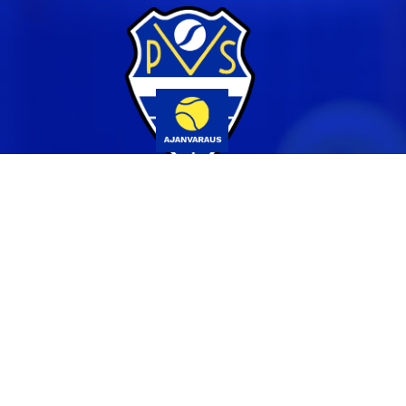
Yhteystiedot
044 231 2519
info@pvs.fi
Laajemmat yhteystiedot
Seuraa meitä
Ota meidät seurantaan!
Tilaa uutiskirje >>