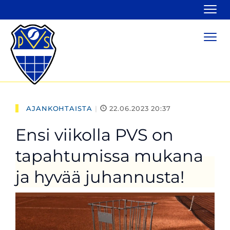
Navi
Navi
AJANKOHTAISTA
|
22.06.2023 20:37
Ensi viikolla PVS on
tapahtumissa mukana
ja hyvää juhannusta!