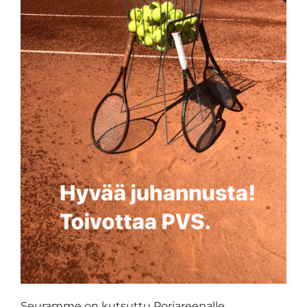
Seuramme on kutsuttu Poriareenalle