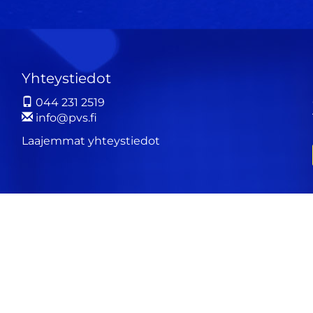
Yhteystiedot
044 231 2519
info@pvs.fi
Laajemmat yhteystiedot
ä
WiseEvent
powered by