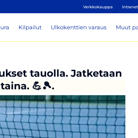
Verkkokauppa
Intranet
ura
Kilpailut
Ulkokenttien varaus
Muut pa
kset tauolla. Jatketaan
aina. 💪🎾.