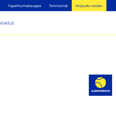
Tapahtumakauppa
Tennisclub
Kirjaudu sisään
lvelut