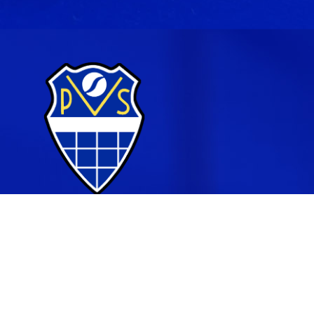
© Porin Verkkopalloseura r.y.
| Toiminnanohjausjärjestelm
WiseNetwork