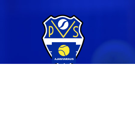
Yhteystiedot
044 231 2519
info@pvs.fi
Laajemmat yhteystiedot
Seuraa meitä
Ota meidät seurantaan!