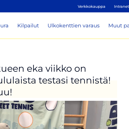
Verkkokauppa
Intranet
ura
Kilpailut
Ulkokenttien varaus
Muut pa
tueen eka viikko on
lulaista testasi tennistä!
uu!