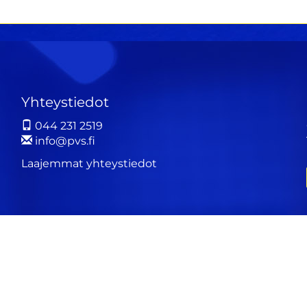
Yhteystiedot
044 231 2519
info@pvs.fi
Laajemmat yhteystiedot