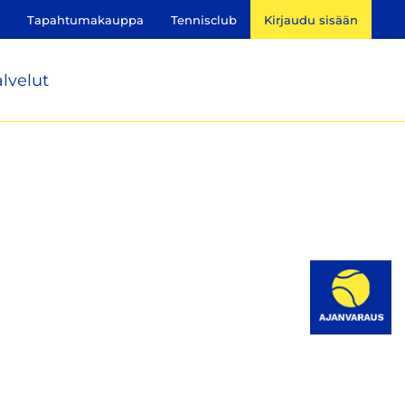
Tapahtumakauppa
Tennisclub
Kirjaudu sisään
lvelut