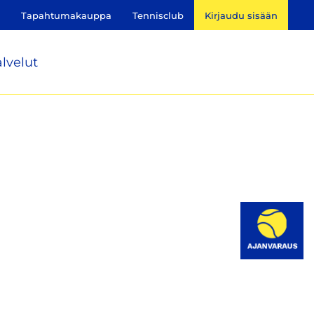
Tapahtumakauppa
Tennisclub
Kirjaudu sisään
lvelut