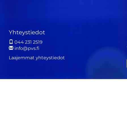
Yhteystiedot
044 231 2519
info@pvs.fi
Laajemmat yhteystiedot
ä
WiseEvent
powered by