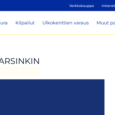
Verkkokauppa
Intranet
ura
Kilpailut
Ulkokenttien varaus
Muut pa
VARSINKIN