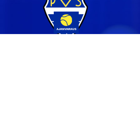
Yhteystiedot
044 231 2519
info@pvs.fi
Laajemmat yhteystiedot
Seuraa meitä
Ota meidät seurantaan!
Tilaa uutiskirje >>