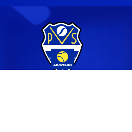
Yhteystiedot
044 231 2519
info@pvs.fi
Laajemmat yhteystiedot
Seuraa meitä