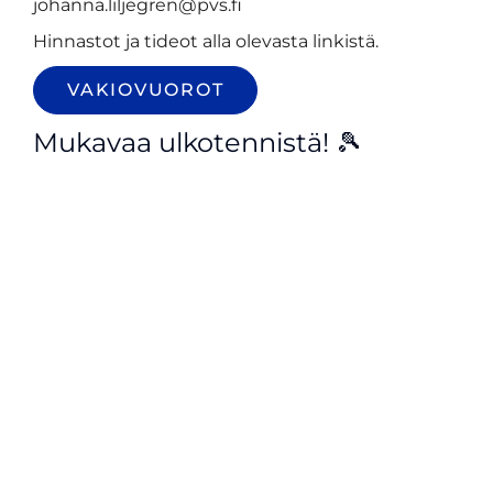
johanna.liljegren@pvs.fi
Hinnastot ja tideot alla olevasta linkistä.
VAKIOVUOROT
Mukavaa ulkotennistä! 🎾