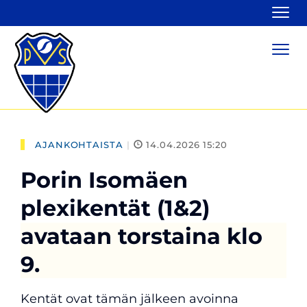
Navi
Navi
AJANKOHTAISTA
|
14.04.2026 15:20
Porin Isomäen
plexikentät (1&2)
avataan torstaina klo
9.
Kentät ovat tämän jälkeen avoinna