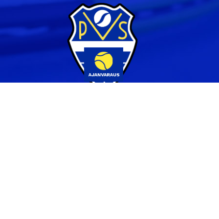
Yhteystiedot
044 231 2519
info@pvs.fi
Laajemmat yhteystiedot
Seuraa meitä
Ota meidät seurantaan!
Tilaa uutiskirje >>