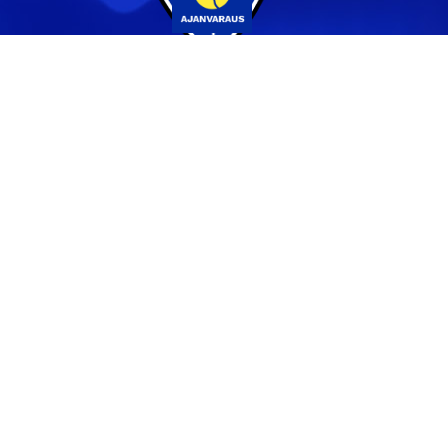
Yhteystiedot
044 231 2519
info@pvs.fi
Laajemmat yhteystiedot
Seuraa meitä
Ota meidät seurantaan!
Tilaa uutiskirje >>