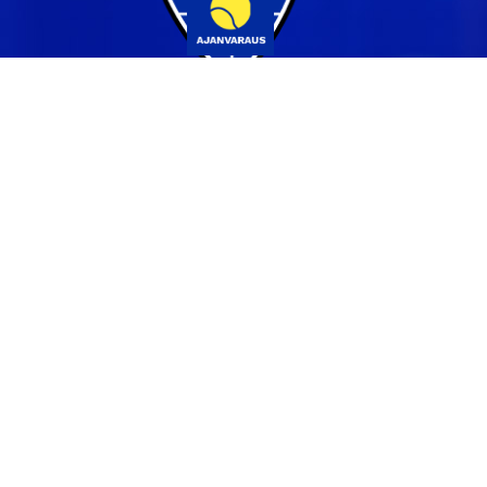
Yhteystiedot
044 231 2519
info@pvs.fi
Laajemmat yhteystiedot
Seuraa meitä
Ota meidät seurantaan!
Tilaa uutiskirje >>