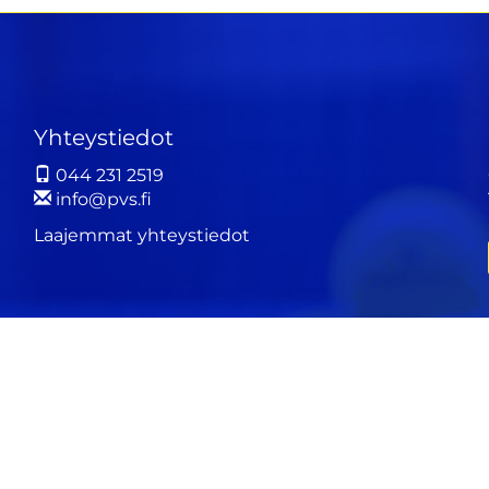
Yhteystiedot
044 231 2519
info@pvs.fi
Laajemmat yhteystiedot
ä
WiseEvent
powered by