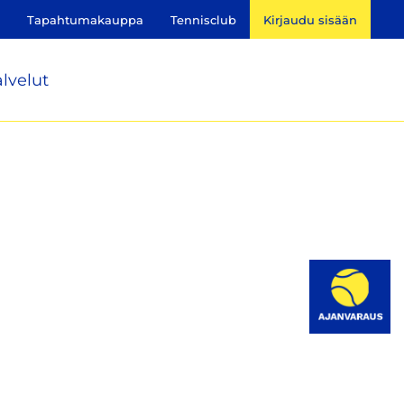
Tapahtumakauppa
Tennisclub
Kirjaudu sisään
lvelut