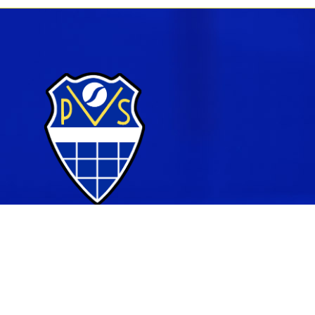
© Porin Verkkopalloseura r.y.
| Toiminnanohjausjärjestelm