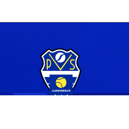
Yhteystiedot
044 231 2519
info@pvs.fi