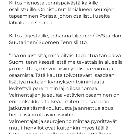
Kiitos hienosta tennispäivästä kaikille
osallistujille. Onnistunut lähialueen seurojen
tapaaminen Porissa, johon osallistui useita
lähialueen seuroja.
Kiitos järjestäjille, Johanna Liljegren/ PVS ja Harri
Suutarinen/ Suomen Tennisliitto.
”Tää on just sitä, mitä pitäisi tapahtua tän päivä
Suomi tenniksessä, että me tavattaisiin alueella
ja mietittäis, me voitaisiin yhdistää voimia ja
osaamista. Tätä kautta toivottavasti saadaan
lisättyä matalan kynnyksen toimintaa ja
levitettyä paremmin lajin ilosanomaa.
Valmentajien ja seuraa vetävien osaaminen on
ennenkaikkea tärkeää, miten me saadaan
jatkuvaa täsmäkoulutusta ja annettua apua
heitä askarruttaviin asioihin.
Valmentajat ja seurojen toimintaa pyörittävät
muut henkilöt ovat kuitenkin myös täällä