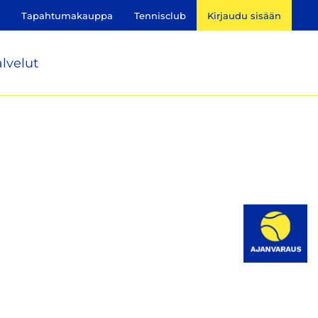
Tapahtumakauppa
Tennisclub
Kirjaudu sisään
lvelut