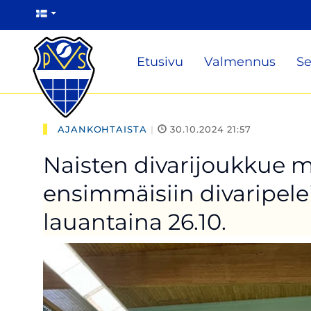
Etusivu
Valmennus
Se
AJANKOHTAISTA
|
30.10.2024 21:57
Naisten divarijoukkue 
ensimmäisiin divaripele
lauantaina 26.10.