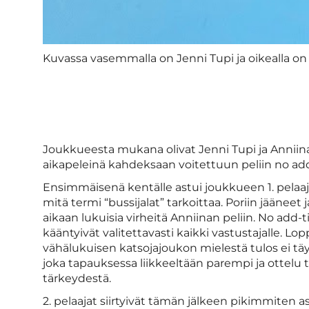
Kuvassa vasemmalla on Jenni Tupi ja oikealla o
Joukkueesta mukana olivat Jenni Tupi ja Anniina
aikapeleinä kahdeksaan voitettuun peliin no add
Ensimmäisenä kentälle astui joukkueen 1. pelaaj
mitä termi “bussijalat” tarkoittaa. Poriin jääneet 
aikaan lukuisia virheitä Anniinan peliin. No add-t
kääntyivät valitettavasti kaikki vastustajalle. Lo
vähälukuisen katsojajoukon mielestä tulos ei täys
joka tapauksessa liikkeeltään parempi ja ottelu
tärkeydestä.
2. pelaajat siirtyivät tämän jälkeen pikimmiten a