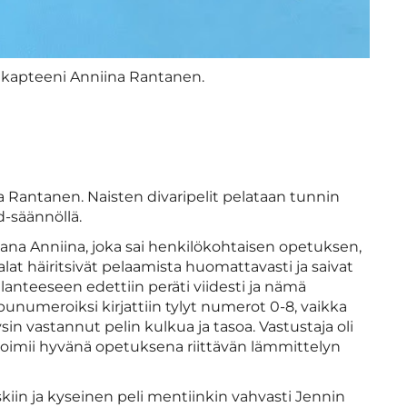
n kapteeni Anniina Rantanen.
 Rantanen. Naisten divaripelit pelataan tunnin
-säännöllä.
ana Anniina, joka sai henkilökohtaisen opetuksen,
jalat häiritsivät pelaamista huomattavasti ja saivat
ilanteeseen edettiin peräti viidesti ja nämä
ppunumeroiksi kirjattiin tylyt numerot 0-8, vaikka
in vastannut pelin kulkua ja tasoa. Vastustaja oli
 toimii hyvänä opetuksena riittävän lämmittelyn
skiin ja kyseinen peli mentiinkin vahvasti Jennin