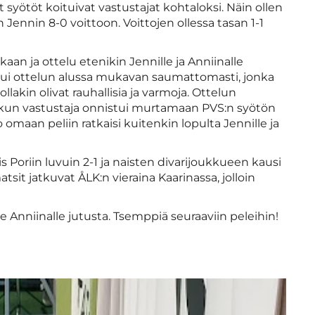
 syötöt koituivat vastustajat kohtaloksi. Näin ollen
n Jennin 8-0 voittoon. Voittojen ollessa tasan 1-1
kaan ja ottelu etenikin Jennille ja Anniinalle
sujui ottelun alussa mukavan saumattomasti, jonka
llakin olivat rauhallisia ja varmoja. Ottelun
, kun vastustaja onnistui murtamaan PVS:n syötön
omaan peliin ratkaisi kuitenkin lopulta Jennille ja
 Poriin luvuin 2-1 ja naisten divarijoukkueen kausi
tsit jatkuvat ÅLK:n vieraina Kaarinassa, jolloin
le Anniinalle jutusta. Tsemppiä seuraaviin peleihin!