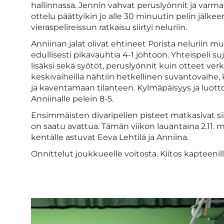
hallinnassa. Jennin vahvat peruslyönnit ja varmat
ottelu päättyikin jo alle 30 minuutin pelin jälkee
vieraspelireissun ratkaisu siirtyi neluriin.
Anniinan jalat olivat ehtineet Porista neluriin mu
edullisesti pikavauhtia 4-1 johtoon. Yhteispeli 
lisäksi sekä syötöt, peruslyönnit kuin otteet verko
keskivaiheilla nähtiin hetkellinen suvantovaihe
ja kaventamaan tilanteen. Kylmäpäisyys ja luotto 
Anniinalle pelein 8-5.
Ensimmäisten divaripelien pisteet matkasivat siis
on saatu avattua. Tämän viikon lauantaina 2.11. ma
kentälle astuvat Eeva Lehtilä ja Anniina.
Onnittelut joukkueelle voitosta. Kiitos kapteenil