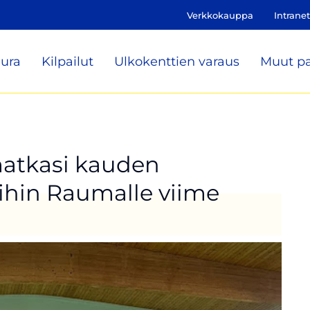
Verkkokauppa
Intranet
ura
Kilpailut
Ulkokenttien varaus
Muut pa
matkasi kauden
ihin Raumalle viime