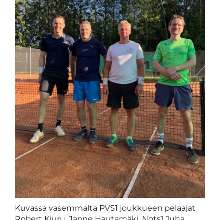
Kuvassa vasemmalta PVS1 joukkueen pelaajat
Robert Kiuru, Janne Hautamäki, Nots1 Juha