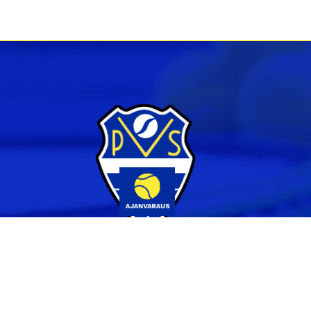
Yhteystiedot
044 231 2519
info@pvs.fi