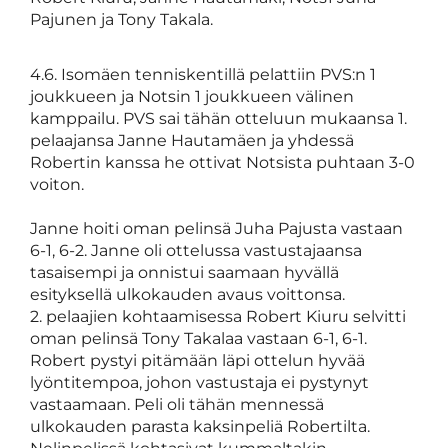
Pajunen ja Tony Takala.
4.6. Isomäen tenniskentillä pelattiin PVS:n 1
joukkueen ja Notsin 1 joukkueen välinen
kamppailu. PVS sai tähän otteluun mukaansa 1.
pelaajansa Janne Hautamäen ja yhdessä
Robertin kanssa he ottivat Notsista puhtaan 3-0
voiton.
Janne hoiti oman pelinsä Juha Pajusta vastaan
6-1, 6-2. Janne oli ottelussa vastustajaansa
tasaisempi ja onnistui saamaan hyvällä
esityksellä ulkokauden avaus voittonsa.
2. pelaajien kohtaamisessa Robert Kiuru selvitti
oman pelinsä Tony Takalaa vastaan 6-1, 6-1.
Robert pystyi pitämään läpi ottelun hyvää
lyöntitempoa, johon vastustaja ei pystynyt
vastaamaan. Peli oli tähän mennessä
ulkokauden parasta kaksinpeliä Robertilta.