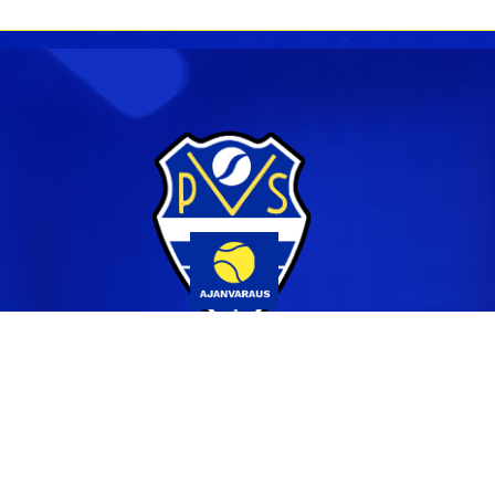
Yhteystiedot
044 231 2519
info@pvs.fi
Laajemmat yhteystiedot