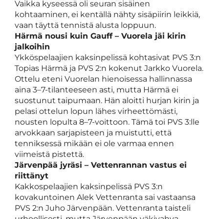
Vaikka kyseessä oli seuran sisäinen
kohtaaminen, ei kentällä nähty sisäpiirin leikkiä,
vaan täyttä tennistä alusta loppuun.
Härmä nousi kuin Gauff – Vuorela jäi kirin
jalkoihin
Ykköspelaajien kaksinpelissä kohtasivat PVS 3:n
Topias Härmä ja PVS 2:n kokenut Jarkko Vuorela.
Ottelu eteni Vuorelan hienoisessa hallinnassa
aina 3–7-tilanteeseen asti, mutta Härmä ei
suostunut taipumaan. Hän aloitti hurjan kirin ja
pelasi ottelun lopun lähes virheettömästi,
nousten lopulta 8–7-voittoon. Tämä toi PVS 3:lle
arvokkaan sarjapisteen ja muistutti, että
tenniksessä mikään ei ole varmaa ennen
viimeistä pistettä.
Järvenpää jyräsi – Vettenrannan vastus ei
riittänyt
Kakkospelaajien kaksinpelissä PVS 3:n
kovakuntoinen Alek Vettenranta sai vastaansa
PVS 2:n Juho Järvenpään. Vettenranta taisteli
urhoollisesti, mutta Järvenpään väkivahva