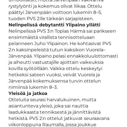
rystylyönti ja kokemus olivat liikaa. Ottelu
päättyi Järvenpään voittoon lukemin 8–5,
tuoden PVS 2:lle tärkeän sarjapisteen.
Nelinpelissä debytantti Ylipaino yllätti
Nelinpelissä PVS 3:n Topias Härmä sai parikseen
ensimmäistä virallista tennisotteluaan
pelanneen Juho Ylipainon. He kohtasivat PVS
2:n kaksinpeleistä tutun kaksikon Vuorela–
Järvenpää. Ylipaino pelasi ennakkoluulottomasti
ja aiheutti vastustajille ajoittain vaikeuksia
kovilla syötöillään. Vaikka ottelu keskeytyi
hetkeksi sateen vuoksi, veivät Vuorela ja
Järvenpää kokemuksensa turvin ottelun
nimiinsä lukemin 8–3.
Yleisöä ja jatkoa
Otteluita seurasi harvalukuinen, mutta
asiantunteva yleisö, joka sai nauttia
laadukkaasta tenniksestä ja jännittävistä
hetkistä. PVS 2:n ottelut jatkuvat seuraavana
viikonloppuna Raumalla, jossa joukkue