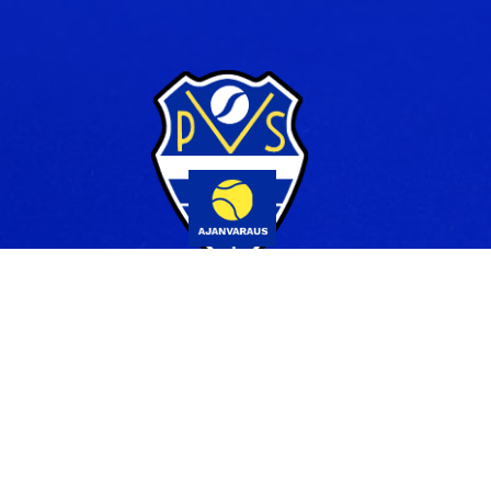
Yhteystiedot
044 231 2519
info@pvs.fi
Laajemmat yhteystiedot
Seuraa meitä