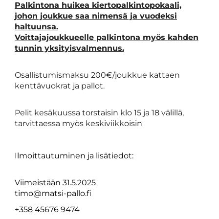
Palkintona huikea kiertopalkintopokaali,
johon joukkue saa nimensä ja vuodeksi
haltuunsa.
Voittajajoukkueelle palkintona myös kahden
tunnin yksityisvalmennus.
Osallistumismaksu 200€/joukkue kattaen
kenttävuokrat ja pallot.
Pelit kesäkuussa torstaisin klo 15 ja 18 välillä,
tarvittaessa myös keskiviikkoisin
säkuussa
torstaisin
klo
15 ja 18
välillä
,
tarvittaessa
myös
keskiviikkoisin
Ilmoittautuminen ja lisätiedot:
Viimeistään 31.5.2025
timo@matsi-pallo.fi
+358
45676 9474
676
6