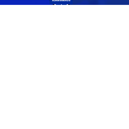
Yhteystiedot
044 231 2519
info@pvs.fi
Laajemmat yhteystiedot
Seuraa meitä
Ota meidät seurantaan!
Tilaa uutiskirje >>