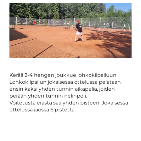
Kerää 2-4 hengen joukkue lohkokilpailuun
Lohkokilpailun jokaisessa ottelussa pelataan
ensin kaksi yhden tunnin aikapeliä, joiden
perään yhden tunnin nelinpeli.
Voitetusta erästä saa yhden pisteen. Jokaisessa
ottelussa jaossa 6 pistettä.
Palkintona
huikea
kiertopalkintopokaali
,
johon
joukkue
saa
nimensä
ja
vuodeksi
haltuunsa
.