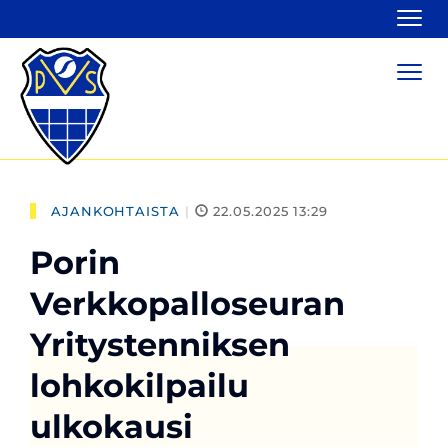
Navi
Navi
AJANKOHTAISTA
|
22.05.2025 13:29
Porin
Verkkopalloseuran
Yritystenniksen
lohkokilpailu
ulkokausi