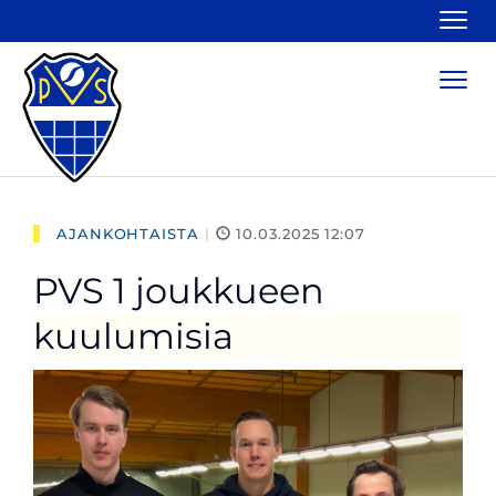
Navi
Navi
AJANKOHTAISTA
|
10.03.2025 12:07
PVS 1 joukkueen
kuulumisia