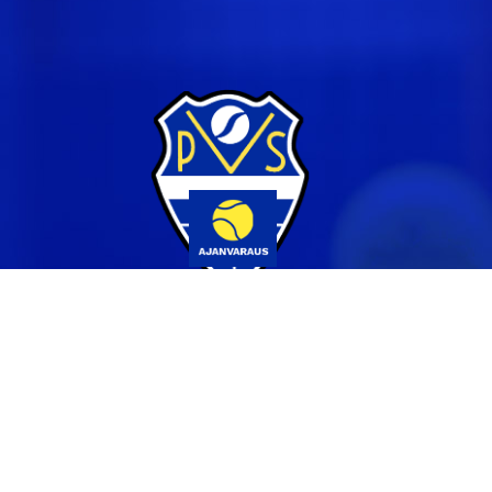
Yhteystiedot
044 231 2519
info@pvs.fi
Laajemmat yhteystiedot
Seuraa meitä