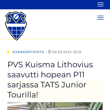
Navi
Navi
AJANKOHTAISTA
|
02.03.2024 22:15
PVS Kuisma Lithovius
saavutti hopean P11
sarjassa TATS Junior
Tourilla!