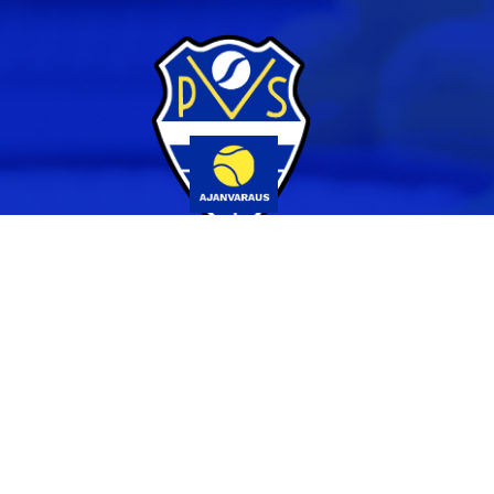
Yhteystiedot
044 231 2519
info@pvs.fi
Laajemmat yhteystiedot
Seuraa meitä
Ota meidät seurantaan!
Tilaa uutiskirje >>