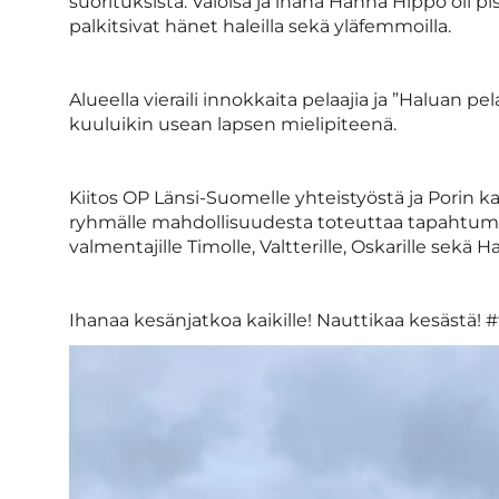
suorituksista. Valoisa ja ihana Hanna Hippo oli p
palkitsivat hänet haleilla sekä yläfemmoilla.
Alueella vieraili innokkaita pelaajia ja ”Haluan pe
kuuluikin usean lapsen mielipiteenä.
Kiitos OP Länsi-Suomelle yhteistyöstä ja Porin ka
ryhmälle mahdollisuudesta toteuttaa tapahtuma tän
valmentajille Timolle, Valtterille, Oskarille sekä H
Ihanaa kesänjatkoa kaikille! Nauttikaa kesästä! 