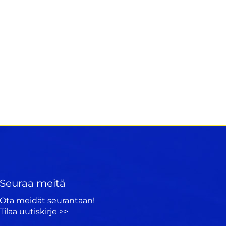
Seuraa meitä
Ota meidät seurantaan!
Tilaa uutiskirje >>