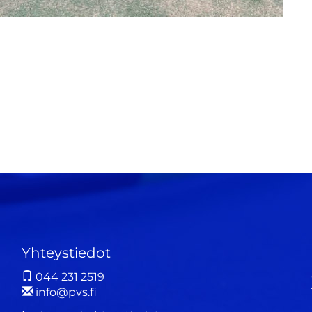
Yhteystiedot
044 231 2519
info@pvs.fi