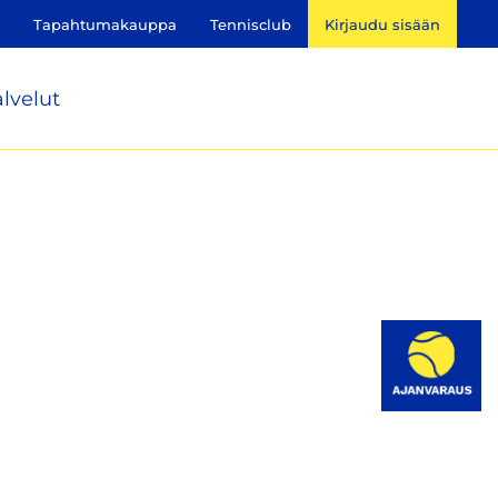
Tapahtumakauppa
Tennisclub
Kirjaudu sisään
lvelut