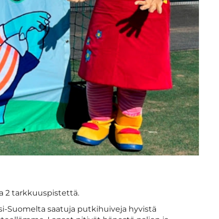
a 2 tarkkuuspistettä.
si-Suomelta saatuja putkihuiveja hyvistä