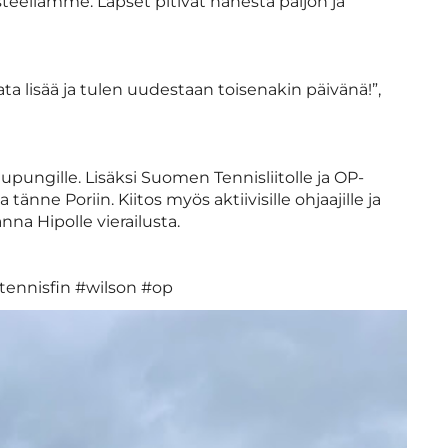
isteellämme. Lapset pitivät hänestä paljon ja
lata lisää ja tulen uudestaan toisenakin päivänä!”,
upungille. Lisäksi Suomen Tennisliitolle ja OP-
ne Poriin. Kiitos myös aktiivisille ohjaajille ja
anna Hipolle vierailusta.
#tennisfin #wilson #op