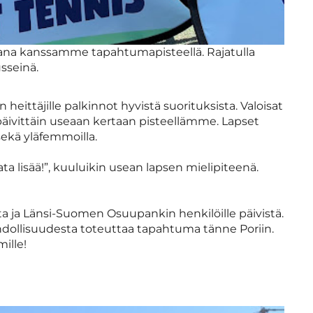
ana kanssamme tapahtumapisteellä. Rajatulla
sseinä.
ittäjille palkinnot hyvistä suorituksista. Valoisat
 päivittäin useaan kertaan pisteellämme. Lapset
 sekä yläfemmoilla.
lata lisää!”, kuuluikin usean lapsen mielipiteenä.
ta ja Länsi-Suomen Osuupankin henkilöille päivistä.
hdollisuudesta toteuttaa tapahtuma tänne Poriin.
ille!