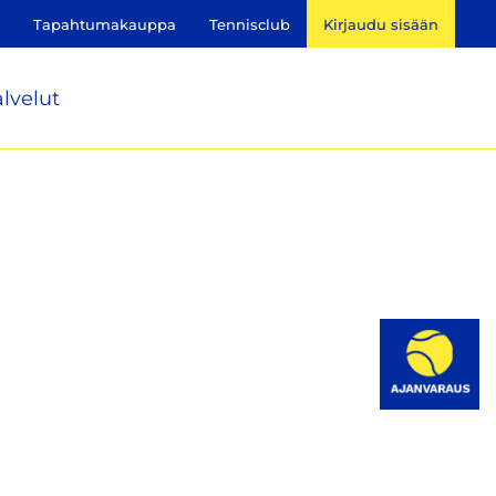
Tapahtumakauppa
Tennisclub
Kirjaudu sisään
lvelut