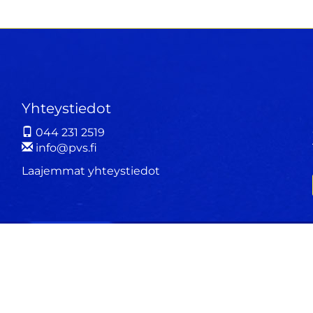
Yhteystiedot
044 231 2519
info@pvs.fi
Laajemmat yhteystiedot