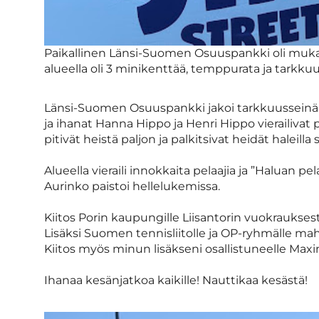
Paikallinen Länsi-Suomen Osuuspankki oli muk
alueella oli 3 minikenttää, temppurata ja tarkkuu
Länsi-Suomen Osuuspankki jakoi tarkkuusseinän he
ja ihanat Hanna Hippo ja Henri Hippo vierailivat
pitivät heistä paljon ja palkitsivat heidät haleilla
Alueella vieraili innokkaita pelaajia ja ”Haluan pe
Aurinko paistoi hellelukemissa.
Kiitos Porin kaupungille Liisantorin vuokraukses
Lisäksi Suomen tennisliitolle ja OP-ryhmälle ma
Kiitos myös minun lisäkseni osallistuneelle Maxim
Ihanaa kesänjatkoa kaikille! Nauttikaa kesästä!