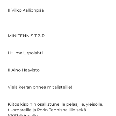
II Vilko Kallionpää
MINITENNIS T 2-P
I Hilma Urpolahti
II Aino Haavisto
Vielä kerran onnea mitalisteille!
Kiitos kisoihin osallistuneille pelaajille, yleisölle,
tuomareille ja Porin Tennishallille sekä
100Palkinnolle.