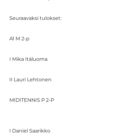
Seuraavaksi tulokset:
A1 M 2-p
I Mika Itäluoma
II Lauri Lehtonen
MIDITENNIS P 2-P
I Daniel Saarikko