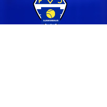
Yhteystiedot
044 231 2519
info@pvs.fi
Laajemmat yhteystiedot
Seuraa meitä
Ota meidät seurantaan!
Tilaa uutiskirje >>