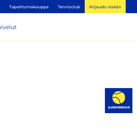
Tapahtumakauppa
Tennisclub
Kirjaudu sisään
lvelut