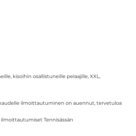
e, kisoihin osallistuneille pelaajille, XXL,
ätkaudelle ilmoittautuminen on auennut, tervetuloa
ja ilmoittautumiset Tennisässän