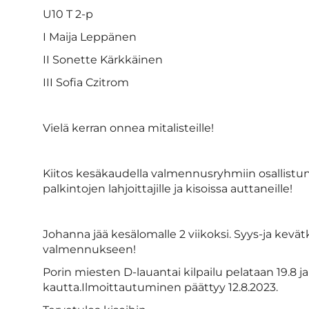
U10 T 2-p
I Maija Leppänen
II Sonette Kärkkäinen
III Sofia Czitrom
Vielä kerran onnea mitalisteille!
Kiitos kesäkaudella valmennusryhmiin osallistuneill
palkintojen lahjoittajille ja kisoissa auttaneille!
Johanna jää kesälomalle 2 viikoksi. Syys-ja kev
valmennukseen!
Porin miesten D-lauantai kilpailu pelataan 19.8 
kautta.Ilmoittautuminen päättyy 12.8.2023.