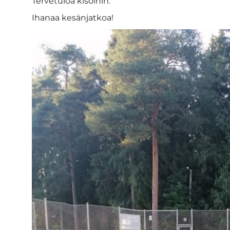
Tervetuloa kisoihin.
Ihanaa kesänjatkoa!