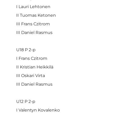
I Lauri Lehtonen
II Tuomas Ketonen
III Frans Czitrom
III Daniel Rasmus
U18 P 2-p
I Frans Czitrom
II Kristian Heikkilä
III Oskari Virta
III Daniel Rasmus
U12 P 2-p
I Valentyn Kovalenko