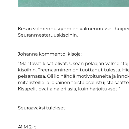
Kesän valmennusryhmien valmennukset huipen
Seuranmestaruuskisoihin.
Johanna kommentoi kisoja:
”Mahtavat kisat olivat. Usean pelaajan valmentaja
kisoihin. Treenaaminen on tuottanut tulosta. Hie
pelaamassa. Oli ilo nähdä motivoituneita ja innokk
mitalisteille ja jokainen teistä osallistujista saat
Kisapelit ovat aina eri asia, kuin harjoitukset.”
Seuraavaksi tulokset:
A1 M 2-p