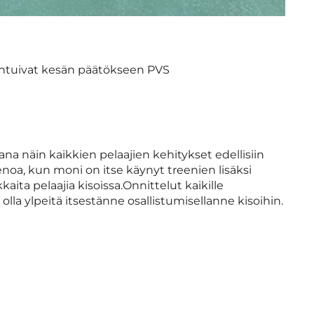
tuivat kesän päätökseen PVS
na näin kaikkien pelaajien kehitykset edellisiin
noa, kun moni on itse käynyt treenien lisäksi
aita pelaajia kisoissa.Onnittelut kaikille
te olla ylpeitä itsestänne osallistumisellanne kisoihin.