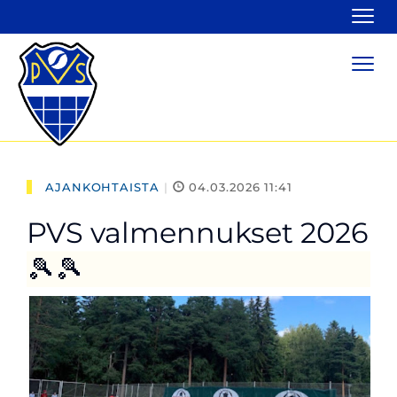
Navi
Navi
AJANKOHTAISTA
|
04.03.2026 11:41
PVS valmennukset 2026
🎾🎾