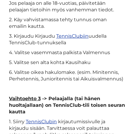
Jos pelaaja on alle 18-vuotias, päivitetään
pelaajan tietoihin myös vanhemman tiedot.
2. Käy vahvistamassa tehty tunnus oman
emailin kautta.
3. Kirjaudu Kirjaudu
TennisClubiin
uudella
TennisClub-tunnuksella
4. Valitse vasemmasta palkista Valmennus
5. Valitse sen alta kohta Kausihaku
6. Valitse oikea hakulomake. (esim. Minitennis,
Perhetennis, Junioritennis tai Aikuisvalmennus)
Vaihtoehto 3
-> Pelaajalla (tai hänen
huoltajallaan) on TennisClub-tili toisen seuran
kautta
1. Siirry
TennisClubin
kirjautumissivulle ja
kirjaudu sisään. Tarvittaessa voit palauttaa