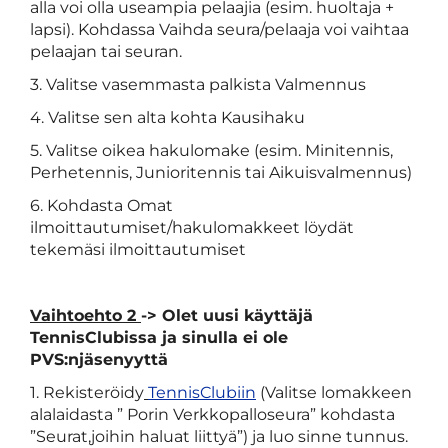
alla voi olla useampia pelaajia (esim. huoltaja +
lapsi). Kohdassa Vaihda seura/pelaaja voi vaihtaa
pelaajan tai seuran.
3. Valitse vasemmasta palkista Valmennus
4. Valitse sen alta kohta Kausihaku
5. Valitse oikea hakulomake (esim. Minitennis,
Perhetennis, Junioritennis tai Aikuisvalmennus)
6. Kohdasta Omat
ilmoittautumiset/hakulomakkeet löydät
tekemäsi ilmoittautumiset
Vaihtoehto 2
-> Olet uusi käyttäjä
TennisClubissa ja sinulla ei ole
PVS:njäsenyyttä
1. Rekisteröidy
TennisClubiin
(Valitse lomakkeen
alalaidasta ” Porin Verkkopalloseura” kohdasta
”Seurat,joihin haluat liittyä”) ja luo sinne tunnus.