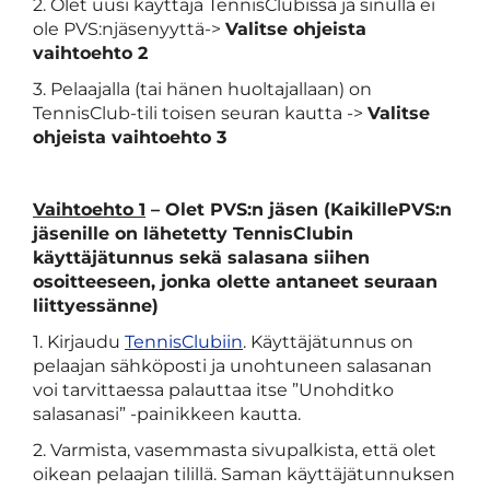
2. Olet uusi käyttäjä TennisClubissa ja sinulla ei
ole PVS:njäsenyyttä->
Valitse ohjeista
vaihtoehto 2
3. Pelaajalla (tai hänen huoltajallaan) on
TennisClub-tili toisen seuran kautta ->
Valitse
ohjeista vaihtoehto 3
Vaihtoehto 1
– Olet PVS:n jäsen (KaikillePVS:n
jäsenille on lähetetty TennisClubin
käyttäjätunnus sekä salasana siihen
osoitteeseen, jonka olette antaneet seuraan
liittyessänne)
1. Kirjaudu
TennisClubiin
. Käyttäjätunnus on
pelaajan sähköposti ja unohtuneen salasanan
voi tarvittaessa palauttaa itse ”Unohditko
salasanasi” -painikkeen kautta.
2. Varmista, vasemmasta sivupalkista, että olet
oikean pelaajan tilillä. Saman käyttäjätunnuksen