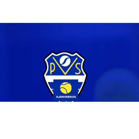
Yhteystiedot
044 231 2519
info@pvs.fi