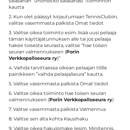
salasanan ”unohditko salasanasi”-toiminnon
kautta
2. Kun olet päässyt kirjautumaan TennisClubiin,
valitse vasemmasta palkista Omat tiedot
3. Valitse oikea toiminto esim. lisää uusi pelaaja
tämän käyttäjätunnuksen alle tai jos pelaaja
hakee toisesta seurasta, valitse ”hae toisen
seuran valmennukseen (
Porin
Verkkopalloseura ry
)”
4. Vaihda tarvittaessa oikean pelaajan tilille
painikkeen ”vaihda pelaaja/seura” kautta.
5. Valitse vasemmasta palkista Omat tiedot
6. Valitse oikea toiminto hae toisen seuran
valmennukseen (
Porin Verkkopalloseura ry
)
7. Valitse vasemmasta palkista Valmennus
8. Valitse sen alta kohta Kausihaku
9. Valitse oikea hakulomake (esim. Minitennis,