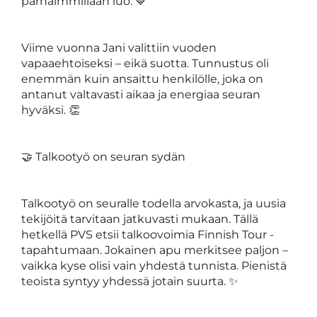
parhaimmillaan luo. 💙
Viime vuonna Jani valittiin vuoden
vapaaehtoiseksi – eikä suotta. Tunnustus oli
enemmän kuin ansaittu henkilölle, joka on
antanut valtavasti aikaa ja energiaa seuran
hyväksi. 👏
🤝 Talkootyö on seuran sydän
Talkootyö on seuralle todella arvokasta, ja uusia
tekijöitä tarvitaan jatkuvasti mukaan. Tällä
hetkellä PVS etsii talkoovoimia Finnish Tour -
tapahtumaan. Jokainen apu merkitsee paljon –
vaikka kyse olisi vain yhdestä tunnista. Pienistä
teoista syntyy yhdessä jotain suurta. ✨