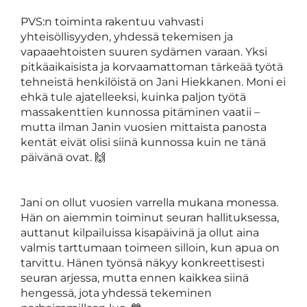
PVS:n toiminta rakentuu vahvasti
yhteisöllisyyden, yhdessä tekemisen ja
vapaaehtoisten suuren sydämen varaan. Yksi
pitkäaikaisista ja korvaamattoman tärkeää työtä
tehneistä henkilöistä on Jani Hiekkanen. Moni ei
ehkä tule ajatelleeksi, kuinka paljon työtä
massakenttien kunnossa pitäminen vaatii –
mutta ilman Janin vuosien mittaista panosta
kentät eivät olisi siinä kunnossa kuin ne tänä
päivänä ovat. 🙌
Jani on ollut vuosien varrella mukana monessa.
Hän on aiemmin toiminut seuran hallituksessa,
auttanut kilpailuissa kisapäivinä ja ollut aina
valmis tarttumaan toimeen silloin, kun apua on
tarvittu. Hänen työnsä näkyy konkreettisesti
seuran arjessa, mutta ennen kaikkea siinä
hengessä, jota yhdessä tekeminen