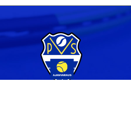
Yhteystiedot
044 231 2519
info@pvs.fi
Laajemmat yhteystiedot