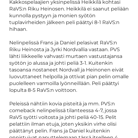
Kakkospelaajien yksinpelissä Heikkilä kohtasi
RaVS:n Riku Heinosen. Heikkilä ei saanut peliään
kunnolla pystyyn ja monien syötön
tuplavirheiden jälkeen peli päättyi 8-1 RaVS:n
hihaan.
Nelinpelissä Frans ja Daniel pelasivat RaVS:n
Riku Heinosta ja Jyrki Nordvallia vastaan. PVS
lähti liikkeelle vahvasti murtaen vastustajansa
syötön jo alussa ja johti peliä 3-1. Kuitenkin
tasoansa nostaneet Nordvall ja Heinonen eivät
luovuttaneet helpolla ja ottivat pian pelin omalle
puolelleen varmoilla lyönneillään. Peli päättyi
lopulta 8-5 RaVS:n voittoon.
Peleissä nähtiin kovia pisteitä ja mm. PVS:n
comeback nelinpelissä tilanteessa 4-7, jossa
RaVS syötti voitosta ja johti peliä 40-15. Pelit
pelattiin ilman etuja, joten yksikin virhe olisi
päättänyt pelin. Frans ja Daniel kuitenkin
onnistuivat naputtelemaan tässä itselleen 4