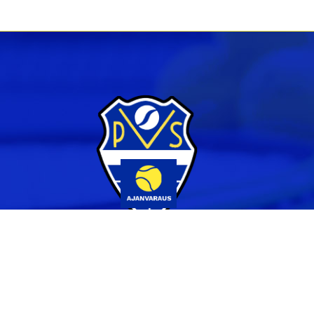
Yhteystiedot
044 231 2519
info@pvs.fi
Laajemmat yhteystiedot