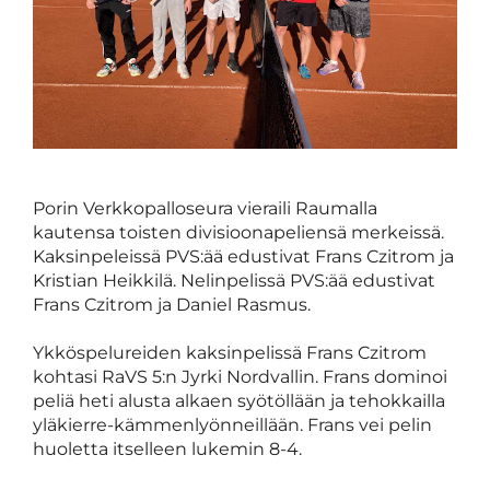
Porin Verkkopalloseura vieraili Raumalla
kautensa toisten divisioonapeliensä merkeissä.
Kaksinpeleissä PVS:ää edustivat Frans Czitrom ja
Kristian Heikkilä. Nelinpelissä PVS:ää edustivat
Frans Czitrom ja Daniel Rasmus.
Ykköspelureiden kaksinpelissä Frans Czitrom
kohtasi RaVS 5:n Jyrki Nordvallin. Frans dominoi
peliä heti alusta alkaen syötöllään ja tehokkailla
yläkierre-kämmenlyönneillään. Frans vei pelin
huoletta itselleen lukemin 8-4.