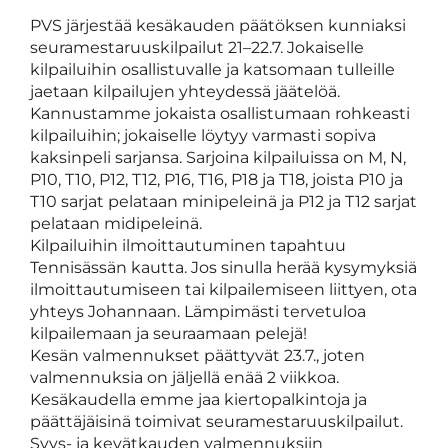
PVS järjestää kesäkauden päätöksen kunniaksi
seuramestaruuskilpailut 21–22.7. Jokaiselle
kilpailuihin osallistuvalle ja katsomaan tulleille
jaetaan kilpailujen yhteydessä jäätelöä.
Kannustamme jokaista osallistumaan rohkeasti
kilpailuihin; jokaiselle löytyy varmasti sopiva
kaksinpeli sarjansa. Sarjoina kilpailuissa on M, N,
P10, T10, P12, T12, P16, T16, P18 ja T18, joista P10 ja
T10 sarjat pelataan minipeleinä ja P12 ja T12 sarjat
pelataan midipeleinä.
Kilpailuihin ilmoittautuminen tapahtuu
Tennisässän kautta. Jos sinulla herää kysymyksiä
ilmoittautumiseen tai kilpailemiseen liittyen, ota
yhteys Johannaan. Lämpimästi tervetuloa
kilpailemaan ja seuraamaan pelejä!
Kesän valmennukset päättyvät 23.7., joten
valmennuksia on jäljellä enää 2 viikkoa.
Kesäkaudella emme jaa kiertopalkintoja ja
päättäjäisinä toimivat seuramestaruuskilpailut.
Syys- ja kevätkauden valmennuksiin