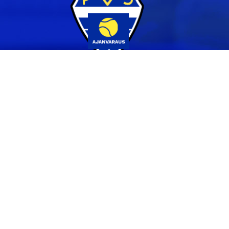
Yhteystiedot
044 231 2519
info@pvs.fi
Laajemmat yhteystiedot
Seuraa meitä
Ota meidät seurantaan!
Tilaa uutiskirje >>