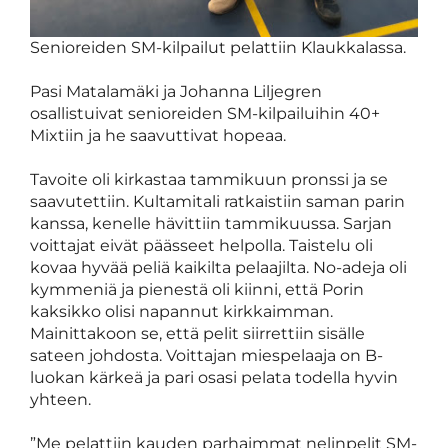
Senioreiden SM-kilpailut pelattiin Klaukkalassa.
Pasi Matalamäki ja Johanna Liljegren
osallistuivat senioreiden SM-kilpailuihin 40+
Mixtiin ja he saavuttivat hopeaa.
Tavoite oli kirkastaa tammikuun pronssi ja se
saavutettiin. Kultamitali ratkaistiin saman parin
kanssa, kenelle hävittiin tammikuussa. Sarjan
voittajat eivät päässeet helpolla. Taistelu oli
kovaa hyvää peliä kaikilta pelaajilta. No-adeja oli
kymmeniä ja pienestä oli kiinni, että Porin
kaksikko olisi napannut kirkkaimman.
Mainittakoon se, että pelit siirrettiin sisälle
sateen johdosta. Voittajan miespelaaja on B-
luokan kärkeä ja pari osasi pelata todella hyvin
yhteen.
”Me pelattiin kauden parhaimmat nelinpelit SM-