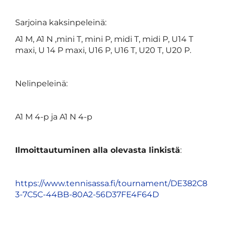
Sarjoina kaksinpeleinä:
A1 M, A1 N ,mini T, mini P, midi T, midi P, U14 T
maxi, U 14 P maxi, U16 P, U16 T, U20 T, U20 P.
Nelinpeleinä:
A1 M 4-p ja A1 N 4-p
Ilmoittautuminen alla olevasta linkistä
:
https://www.tennisassa.fi/tournament/DE382C8
3-7C5C-44BB-80A2-56D37FE4F64D