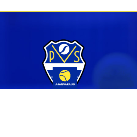
Yhteystiedot
044 231 2519
info@pvs.fi
Laajemmat yhteystiedot