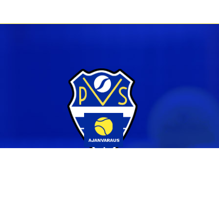
Yhteystiedot
044 231 2519
info@pvs.fi
Laajemmat yhteystiedot