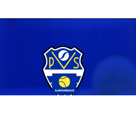
Yhteystiedot
044 231 2519
info@pvs.fi