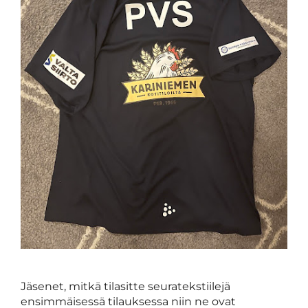
Jäsenet, mitkä tilasitte seuratekstiilejä
ensimmäisessä tilauksessa niin ne ovat