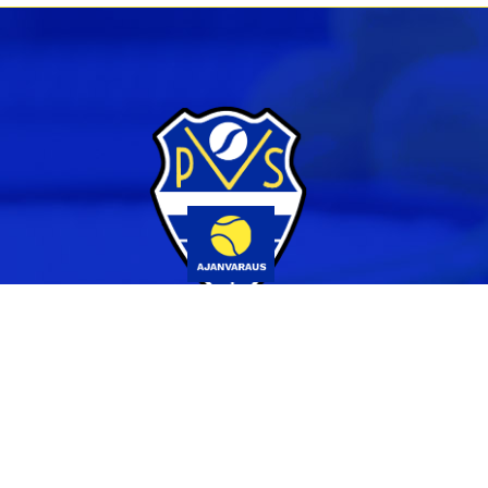
Yhteystiedot
044 231 2519
info@pvs.fi
Laajemmat yhteystiedot
Seuraa meitä